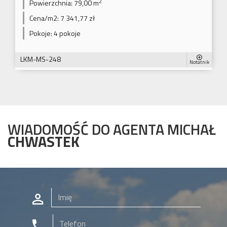
2
Powierzchnia:
79,00 m
Cena/m2:
7 341,77 zł
Pokoje:
4 pokoje
LKM-MS-248
Notatnik
WIADOMOŚĆ DO AGENTA MICHAŁ
CHWASTEK