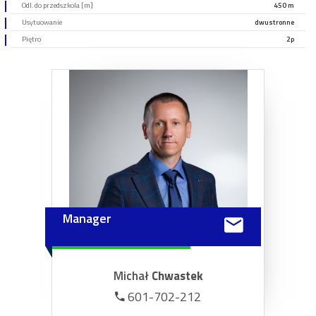
Odl. do przedszkola [m]
450 m
Usytuowanie
dwustronne
Piętro
2p
Manager
Michał
Chwastek
601-702-212