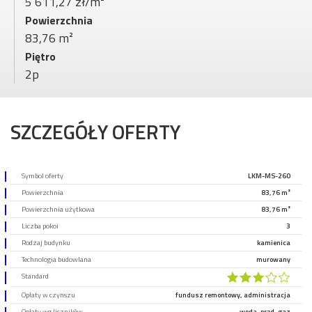
5 611,27 zł/m²
Powierzchnia
83,76 m²
Piętro
2p
SZCZEGÓŁY OFERTY
Symbol oferty
LKM-MS-260
Powierzchnia
83,76 m²
Powierzchnia użytkowa
83,76 m²
Liczba pokoi
3
Rodzaj budynku
kamienica
Technologia budowlana
murowany
Standard
Opłaty w czynszu
fundusz remontowy, administracja
Opłaty wg liczników
woda, prąd, gaz