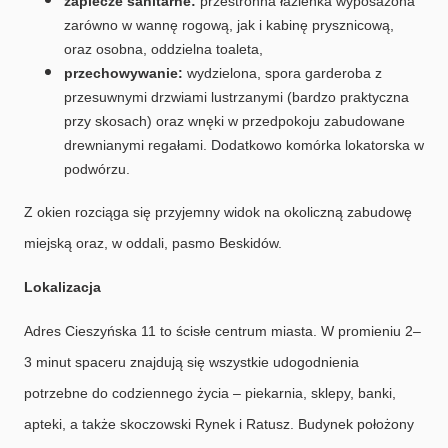
zaplecze sanitarne:
przestronna łazienka wyposażona
zarówno w wannę rogową, jak i kabinę prysznicową,
oraz osobna, oddzielna toaleta,
przechowywanie:
wydzielona, spora garderoba z
przesuwnymi drzwiami lustrzanymi (bardzo praktyczna
przy skosach) oraz wnęki w przedpokoju zabudowane
drewnianymi regałami. Dodatkowo komórka lokatorska w
podwórzu.
Z okien rozciąga się przyjemny widok na okoliczną zabudowę
miejską oraz, w oddali, pasmo Beskidów.
Lokalizacja
Adres Cieszyńska 11 to ścisłe centrum miasta. W promieniu 2–
3 minut spaceru znajdują się wszystkie udogodnienia
potrzebne do codziennego życia – piekarnia, sklepy, banki,
apteki, a także skoczowski Rynek i Ratusz. Budynek położony