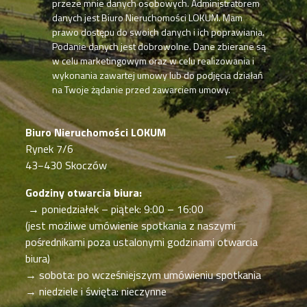
przeze mnie danych osobowych. Administratorem
danych jest Biuro Nieruchomości LOKUM. Mam
prawo dostępu do swoich danych i ich poprawiania.
Podanie danych jest dobrowolne. Dane zbierane są
w celu marketingowym oraz w celu realizowania i
wykonania zawartej umowy lub do podjęcia działań
na Twoje żądanie przed zawarciem umowy.
Biuro Nieruchomości LOKUM
Rynek 7/6
43−430 Skoczów
Godziny otwarcia biura:
→ poniedziałek – piątek: 9:00 – 16:00
(jest możliwe umówienie spotkania z naszymi
pośrednikami poza ustalonymi godzinami otwarcia
biura)
→ sobota: po wcześniejszym umówieniu spotkania
→ niedziele i święta: nieczynne