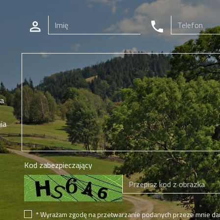
ia
ia
Kod zabezpieczający
* Wyrażam zgodę na przetwarzanie podanych przeze mnie dan