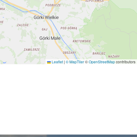
Leaflet
|
© MapTiler
©
OpenStreetMap
contributors