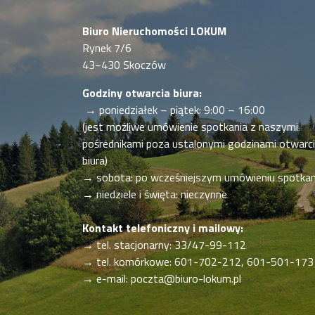
Biuro Nieruchomości LOKUM
Rynek 7/6
43−430 Skoczów
Godziny otwarcia biura:
→ poniedziałek – piątek: 9:00 – 16:00
(jest możliwe umówienie spotkania z naszymi
pośrednikami poza ustalonymi godzinami otwarc
biura)
→ sobota: po wcześniejszym umówieniu spotkan
→ niedziele i święta: nieczynne
Kontakt telefoniczny i mailowy:
→ tel. stacjonarny: 33/47-99-112
→ tel. komórkowe: 601-702-212, 601-501-173
→ e-mail:
poczta@biuro-lokum.pl