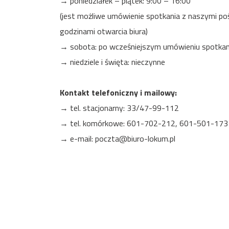
→ poniedziałek – piątek: 9:00 – 16:00
(jest możliwe umówienie spotkania z naszymi po
godzinami otwarcia biura)
→ sobota: po wcześniejszym umówieniu spotkan
→ niedziele i święta: nieczynne
Kontakt telefoniczny i mailowy:
→ tel. stacjonarny: 33/47-99-112
→ tel. komórkowe: 601-702-212, 601-501-173
→ e-mail:
poczta@biuro-lokum.pl