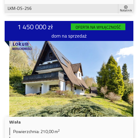
LKM-DS-256
Notatnik
1 450 000 zł
OFERTA NA WYŁĄCZNOŚĆ
dom na sprzedaż
Wisła
2
Powierzchnia:
210,00 m