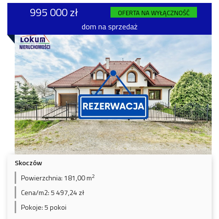
995 000 zł
OFERTA NA WYŁĄCZNOŚĆ
dom na sprzedaż
Skoczów
2
Powierzchnia:
181,00 m
Cena/m2:
5 497,24 zł
Pokoje:
5 pokoi