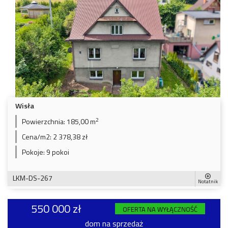
Wisła
2
Powierzchnia:
185,00 m
Cena/m2:
2 378,38 zł
Pokoje:
9 pokoi
LKM-DS-267
Notatnik
550 000 zł
OFERTA NA WYŁĄCZNOŚĆ
dom na sprzedaż