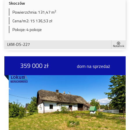
Skoczów
2
Powierzchnia:
131,47 m
Cena/m2:
15 136,53 zł
Pokoje:
4 pokoje
LKM-DS-227
Notatnik
359 000 zł
dom na sprzedaż