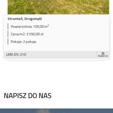
Strumień, Drogomyśl
2
Powierzchnia:
100,00 m
Cena/m2:
3 590,00 zł
Pokoje:
2 pokoje
LKM-DS-210
Notatnik
NAPISZ DO NAS