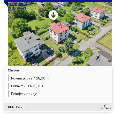
Chybie
2
Powierzchnia:
158,00 m
Cena/m2:
3 481,01 zł
Pokoje:
4 pokoje
LKM-DS-266
Notatnik