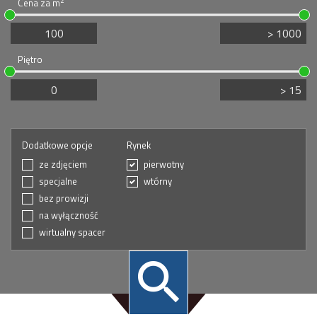
2
Cena za m
Piętro
Dodatkowe opcje
Rynek
ze zdjęciem
pierwotny
specjalne
wtórny
bez prowizji
na wyłączność
wirtualny spacer