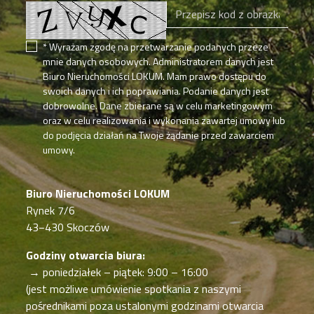
* Wyrażam zgodę na przetwarzanie podanych przeze
mnie danych osobowych. Administratorem danych jest
Biuro Nieruchomości LOKUM. Mam prawo dostępu do
swoich danych i ich poprawiania. Podanie danych jest
dobrowolne. Dane zbierane są w celu marketingowym
oraz w celu realizowania i wykonania zawartej umowy lub
do podjęcia działań na Twoje żądanie przed zawarciem
umowy.
Biuro Nieruchomości LOKUM
Rynek 7/6
43−430 Skoczów
Godziny otwarcia biura:
→ poniedziałek – piątek: 9:00 – 16:00
(jest możliwe umówienie spotkania z naszymi
pośrednikami poza ustalonymi godzinami otwarcia