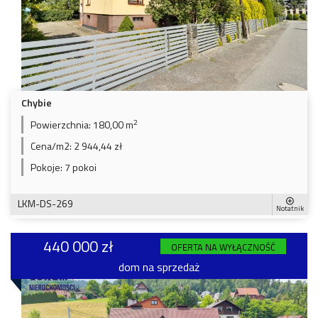
Chybie
2
Powierzchnia:
180,00 m
Cena/m2:
2 944,44 zł
Pokoje:
7 pokoi
LKM-DS-269
Notatnik
440 000 zł
OFERTA NA WYŁĄCZNOŚĆ
dom na sprzedaż