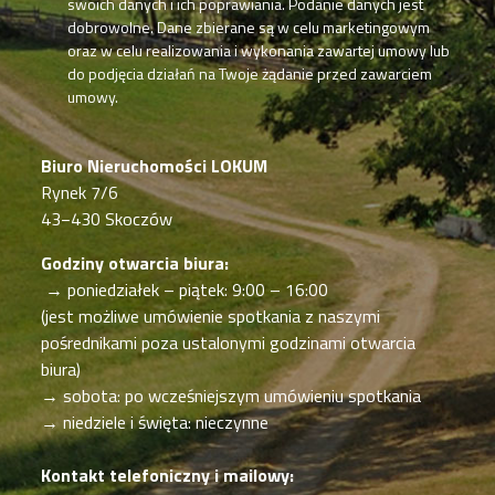
swoich danych i ich poprawiania. Podanie danych jest
dobrowolne. Dane zbierane są w celu marketingowym
oraz w celu realizowania i wykonania zawartej umowy lub
do podjęcia działań na Twoje żądanie przed zawarciem
umowy.
Biuro Nieruchomości LOKUM
Rynek 7/6
43−430 Skoczów
Godziny otwarcia biura:
→ poniedziałek – piątek: 9:00 – 16:00
(jest możliwe umówienie spotkania z naszymi
pośrednikami poza ustalonymi godzinami otwarcia
biura)
→ sobota: po wcześniejszym umówieniu spotkania
→ niedziele i święta: nieczynne
Kontakt telefoniczny i mailowy: